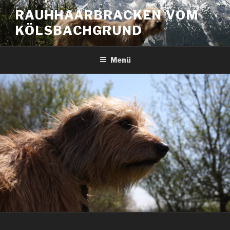
RAUHHAARBRACKEN VOM
KÖLSBACHGRUND
Menü