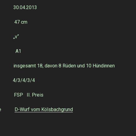
30.04.2013
47 cm
: „v“
 A1
sgesamt 18, davon 8 Rüden und 10 Hündinnen
g: 4/3/4/3/4
g: FSP II. Preis
siehe
D-Wurf vom Kölsbachgrund