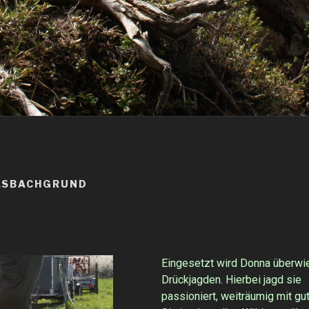
LSBACHGRUND
Eingesetzt wird Donna überwi
Drückjagden. Hierbei jagd sie
passioniert, weiträumig mit gu