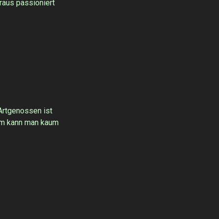
eraus passioniert
 Artgenossen ist
sem kann man kaum