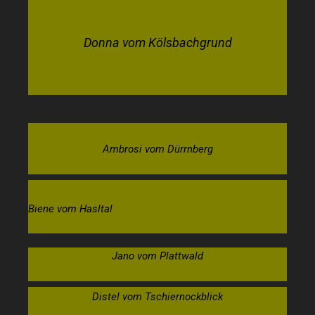
Donna vom Kölsbachgrund
Ambrosi vom Dürrnberg
Biene vom Hasltal
Jano vom Plattwald
Distel vom Tschiernockblick