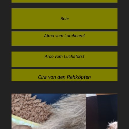
Bobi
Alma vom Lärchenrot
Arco vom Luchsforst
Cira von den Rehköpfen