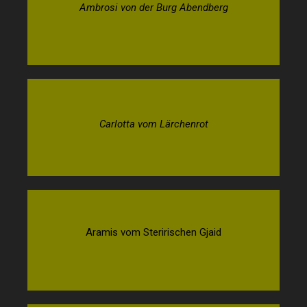
Ambrosi von der Burg Abendberg
Carlotta vom Lärchenrot
Aramis vom Steririschen Gjaid