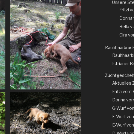
Unsere Ste
Fritzi 
Donna 
Bella 
Cira v
Rauhhaarbrac
Rauhhaarb
Istrianer 
Zuchtgesche
Aktuelles
Fritzi vom
Donna vom
G-Wurf vo
F-Wurf vo
E-Wurf vo
D-Wurf vo