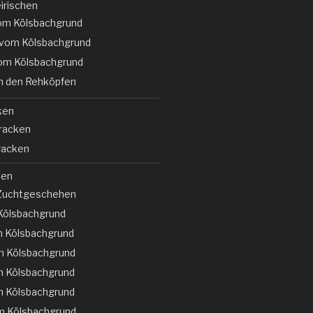
irischen
vom Kölsbachgrund
vom Kölsbachgrund
vom Kölsbachgrund
on den Rehköpfen
ken
racken
Bracken
hen
 Zuchtgeschehen
 Kölsbachgrund
 Kölsbachgrund
m Kölsbachgrund
m Kölsbachgrund
m Kölsbachgrund
m Kölsbachgrund