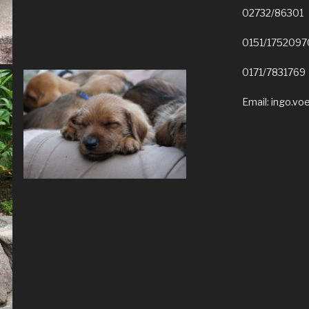
02732/86301
0151/1752097
0171/7831769
Email: ingo.vo